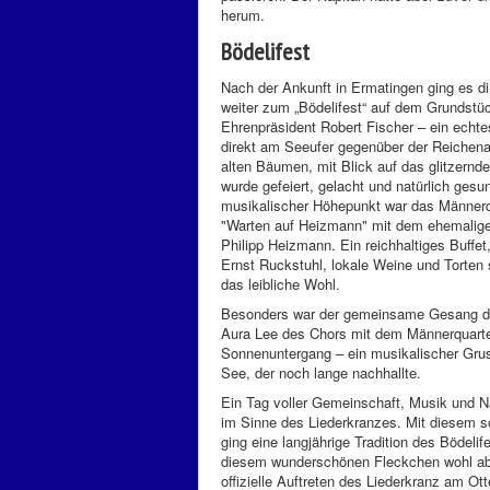
herum.
Bödelifest
Nach der Ankunft in Ermatingen ging es di
weiter zum „Bödelifest“ auf dem Grundstü
Ehrenpräsident Robert Fischer – ein echte
direkt am Seeufer gegenüber der Reichena
alten Bäumen, mit Blick auf das glitzernd
wurde gefeiert, gelacht und natürlich gesu
musikalischer Höhepunkt war das Männerq
"Warten auf Heizmann" mit dem ehemalige
Philipp Heizmann. Ein reichhaltiges Buffet,
Ernst Ruckstuhl, lokale Weine und Torten 
das leibliche Wohl.
Besonders war der gemeinsame Gesang d
Aura Lee des Chors mit dem Männerquarte
Sonnenuntergang – ein musikalischer Gru
See, der noch lange nachhallte.
Ein Tag voller Gemeinschaft, Musik und N
im Sinne des Liederkranzes. Mit diesem 
ging eine langjährige Tradition des Bödelif
diesem wunderschönen Fleckchen wohl ab
offizielle Auftreten des Liederkranz am Ot