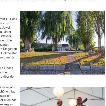
rekt zu Fuss
ck von
s Juwel
u. Unter
e Wasser,
ngen. Ein
uartett
n Dirigenten
 Grillmeister
sorgten für
es Liedes
tt bei
ss über den
atur – ganz
schönen Tag
estes an
er auch das
tenberg zu