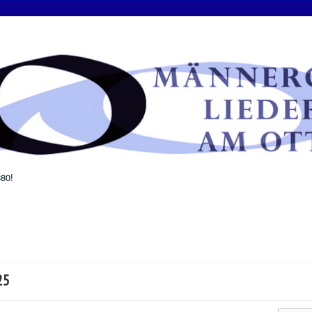
880!
25