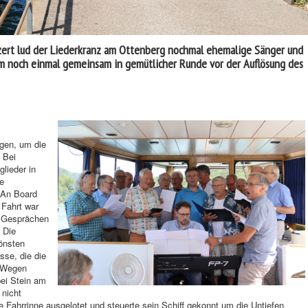
zert lud der Liederkranz am Ottenberg nochmal ehemalige Sänger und
 um noch einmal gemeinsam in gemütlicher Runde vor der Auflösung des
ngen, um die
 Bei
lieder in
e
 An Board
 Fahrt war
n Gesprächen
 Die
önsten
sse, die die
. Wegen
ei Stein am
 nicht
e Fahrrinne ausgelotet und steuerte sein Schiff gekonnt um die Untiefen