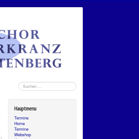
Suchen
...
Hauptmenu
Termine
Home
Termine
Webshop