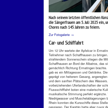
Nach seinem letzten öffentlichen Kon
die Sängerfrauen am 5. Juli 2025 ein,
Chores nach 145 Jahren zu feiern.
Zur Fotogalerie →
Car- und Schiffahrt
Um 12 Uhr wartete der Apfelcar in Ermati
Teilnehmer nach Schaffhausen zu bringen.
strahlendem Sonnenschein stiegen die Mitg
Schaffhausen an Bord der Albatros, das si
gemächlich Richtung Ermatingen brachte.
gab es ein Mittagessen und Getränke. Die
geprägt von heiterem Gesang, angeregte
und dem sanften Plätschern des Wassers.
vorbeiziehenden Uferlandschaften der sch
Flussschifffahrt boten eine malerische Kuli
musikalische Stimmung perfekt ergänzte
Niedrigwasser und Muschelablagerungen b
Rhein konnten die Kursschiffe diese Stelle
passieren. Der Kapitän hatte aber zuvor di