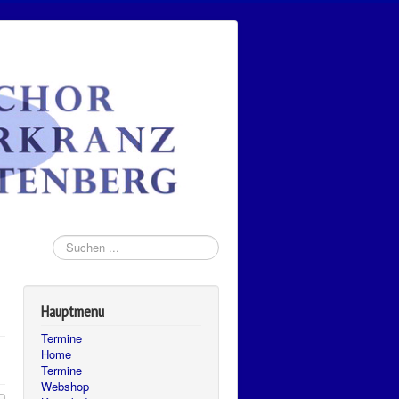
Suchen
...
Hauptmenu
Termine
Home
Termine
Webshop