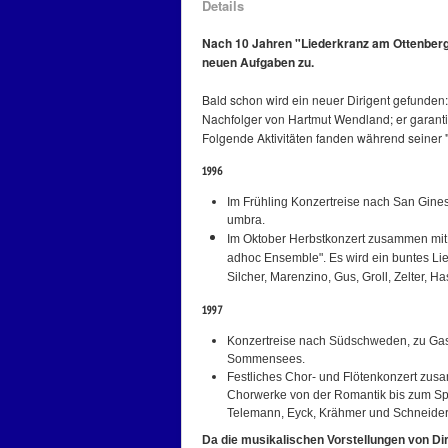
Details
N
ach 10 Jahren "Liederkranz am Ottenberg
neuen Aufgaben zu.
Bald schon wird ein neuer Dirigent gefunden:
Nachfolger von Hartmut Wendland; er garanti
Folgende Aktivitäten fanden während seiner "A
1996
Im Frühling Konzertreise nach San Gine
umbra.
Im Oktober Herbstkonzert zusammen mi
adhoc Ensemble". Es wird ein buntes Li
Silcher, Marenzino, Gus, Groll, Zelter, Ha
1997
Konzertreise nach Südschweden, zu Gast
Sommensees.
Festliches Chor- und Flötenkonzert zu
Chorwerke von der Romantik bis zum Spirit
Telemann, Eyck, Krähmer und Schneider
Da die musikalischen Vorstellungen von Di