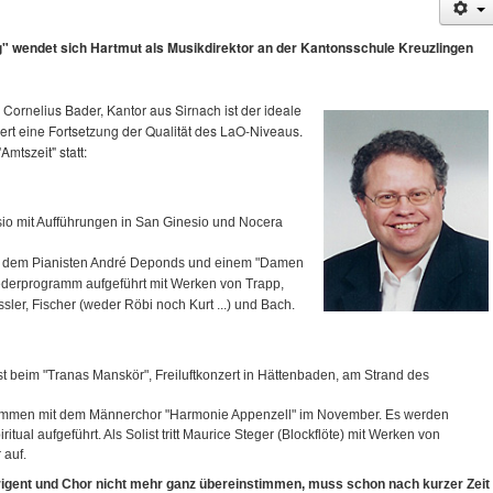
" wendet sich Hartmut als Musikdirektor an der Kantonsschule Kreuzlingen
 Cornelius Bader, Kantor aus Sirnach ist der ideale
ert eine Fortsetzung der Qualität des LaO-Niveaus.
mtszeit" statt:
sio mit Aufführungen in San Ginesio und Nocera
t dem Pianisten André Deponds und einem "Damen
ederprogramm aufgeführt mit Werken von Trapp,
ssler, Fischer (weder Röbi noch Kurt ...) und Bach.
 beim "Tranas Manskör", Freiluftkonzert in Hättenbaden, am Strand des
sammen mit dem Männerchor "Harmonie Appenzell" im November. Es werden
ual aufgeführt. Als Solist tritt Maurice Steger (Blockflöte) mit Werken von
 auf.
rigent und Chor nicht mehr ganz übereinstimmen, muss schon nach kurzer Zeit